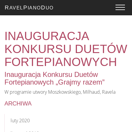
R
P
D
AVEL
IANO
UO
INAUGURACJA
KONKURSU DUETÓW
FORTEPIANOWYCH
Inauguracja Konkursu Duetów
Fortepianowych „Grajmy razem”
W programie utwory Moszkowskiego, Milhaud, Ravela
ARCHIWA
luty 2020