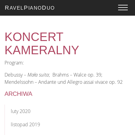
R
P
D
AVEL
IANO
UO
KONCERT
KAMERALNY
Program:
Debussy –
Mała suita
; Brahms – Walce op. 39;
Mendelssohn – Andante und Allegro assai vivace op. 92
ARCHIWA
luty 2020
listopad 2019