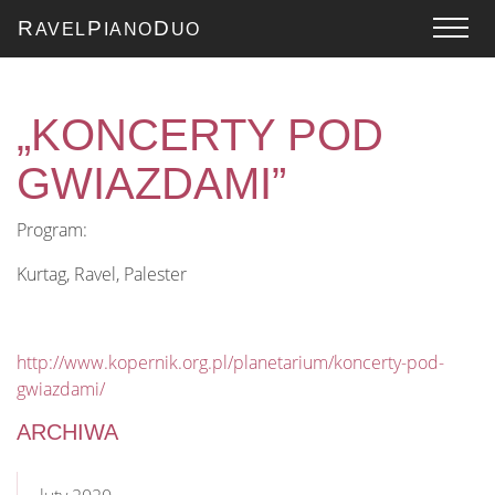
R
P
D
AVEL
IANO
UO
„KONCERTY POD
GWIAZDAMI”
Program:
Kurtag, Ravel, Palester
http://www.kopernik.org.pl/planetarium/koncerty-pod-
gwiazdami/
ARCHIWA