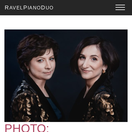
R
P
D
AVEL
IANO
UO
PHOTO: