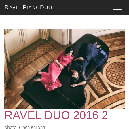
R
P
D
AVEL
IANO
UO
RAVEL DUO 2016 2
photo: Kinga Karpati