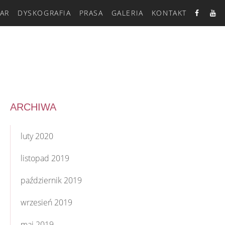
AR
DYSKOGRAFIA
PRASA
GALERIA
KONTAKT
ARCHIWA
luty 2020
listopad 2019
październik 2019
wrzesień 2019
maj 2019