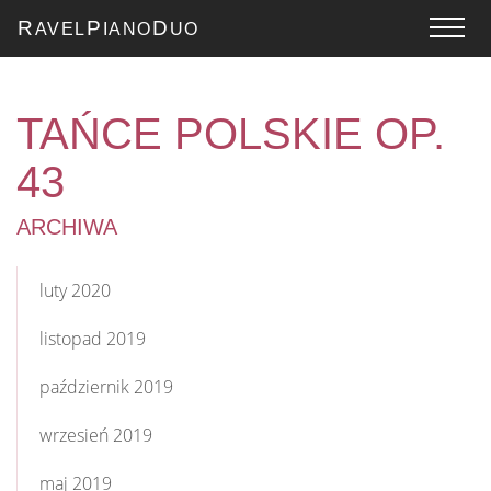
R
P
D
AVEL
IANO
UO
TAŃCE POLSKIE OP.
43
ARCHIWA
luty 2020
listopad 2019
październik 2019
wrzesień 2019
maj 2019