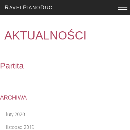
R
P
D
AVEL
IANO
UO
AKTUALNOŚCI
Partita
ARCHIWA
luty 2020
listopad 2019