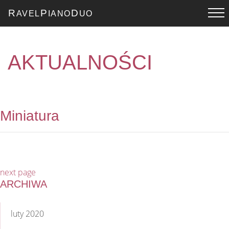
R
P
D
AVEL
IANO
UO
AKTUALNOŚCI
Miniatura
next page
ARCHIWA
luty 2020