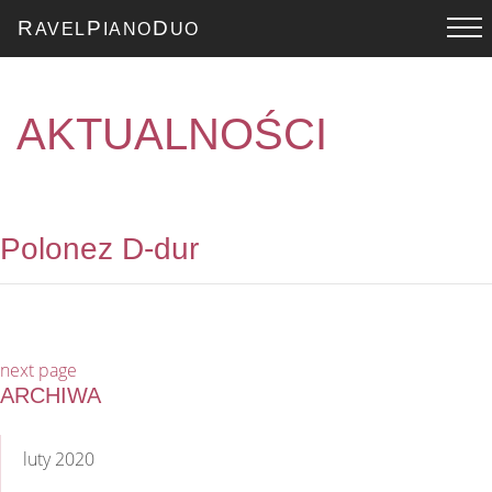
R
P
D
AVEL
IANO
UO
AKTUALNOŚCI
Polonez D-dur
next page
ARCHIWA
luty 2020