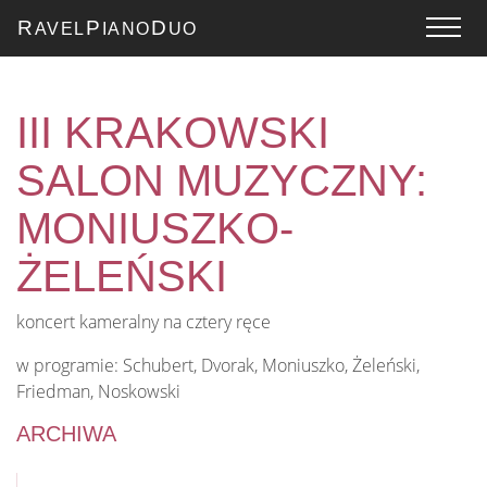
R
P
D
AVEL
IANO
UO
III KRAKOWSKI
SALON MUZYCZNY:
MONIUSZKO-
ŻELEŃSKI
koncert kameralny na cztery ręce
w programie: Schubert, Dvorak, Moniuszko, Żeleński,
Friedman, Noskowski
ARCHIWA