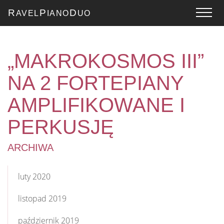
R
P
D
AVEL
IANO
UO
„MAKROKOSMOS III”
NA 2 FORTEPIANY
AMPLIFIKOWANE I
PERKUSJĘ
ARCHIWA
luty 2020
listopad 2019
październik 2019