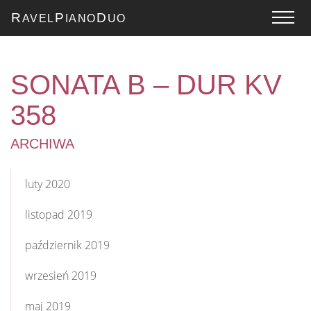
R
P
D
AVEL
IANO
UO
SONATA B – DUR KV
358
ARCHIWA
luty 2020
listopad 2019
październik 2019
wrzesień 2019
maj 2019