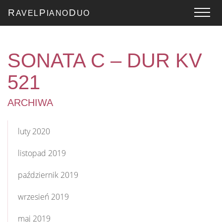
R
P
D
AVEL
IANO
UO
SONATA C – DUR KV
521
ARCHIWA
luty 2020
listopad 2019
październik 2019
wrzesień 2019
maj 2019